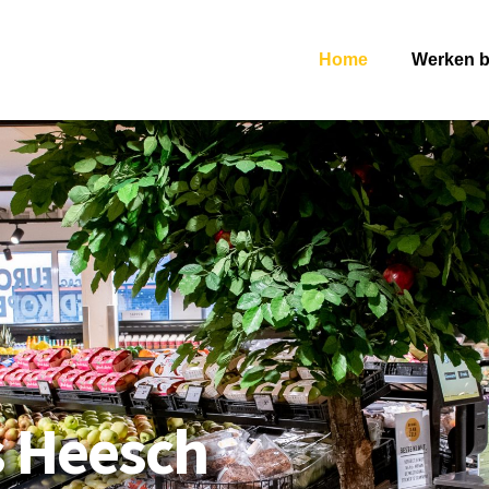
Home
Werken b
 Heesch