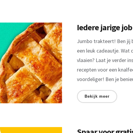
Iedere jarige jo
Jumbo trakteert! Ben jij 
een leuk cadeautje. Wat d
vlaaien? Laat je verder i
recepten voor een knalfe
voordeliger! Ben je benie
Bekijk meer
Spaar voor grat