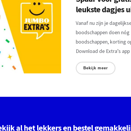
leukste dagjes u
Vanaf nu zijn je dagelij
boodschappen doen nóg le
boodschappen, korting op 
Download de Extra’s app o
Bekijk meer
Bekijk al het lekkers en bestel gemakkeli