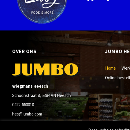
OVER ONS
JUMBO H
Home
Werk
Online bestel
Wiegmans Heesch
Schoonstraat 8, 5384 AN Heesch
0412-660010
hes@jumbo.com