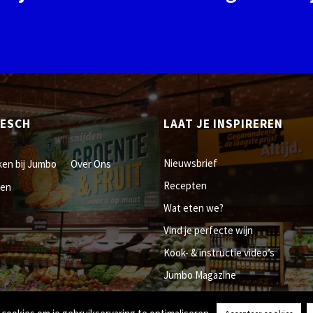
EESCH
LAAT JE INSPIREREN
Nieuwsbrief
en bij Jumbo
Over Ons
Recepten
len
Wat eten we?
Vind je perfecte wijn
Kook- & instructie video’s
Jumbo Magazine
Inspiratie